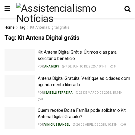
Home
Tag
Kit Antena Digital grátis
Tag:
Kit Antena Digital grátis
Kit Antena Digital Grátis: Últimos dias para
solicitar o benefício
POR
ANA NERY
7 DE JUNHO DE 2025, 10:14H
0
Antena Digital Gratuita: Verifique as cidades com
agendamento liberado
POR
ISABELLI FERREIRA
25 DE MARÇO DE 2025, 15:14H
0
Quem recebe Bolsa Família pode solicitar o Kit
Antena Digital Gratuito?
POR
VINICIUS RANGEL
26 DE ABRIL DE 2025, 10:13H
0