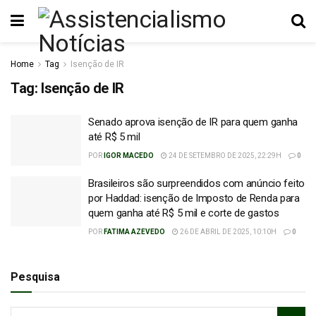
Home
Tag
Isenção de IR
Tag:
Isenção de IR
Senado aprova isenção de IR para quem ganha
até R$ 5 mil
POR
IGOR MACEDO
24 DE SETEMBRO DE 2025, 22:29H
0
Brasileiros são surpreendidos com anúncio feito
por Haddad: isenção de Imposto de Renda para
quem ganha até R$ 5 mil e corte de gastos
POR
FATIMA AZEVEDO
26 DE ABRIL DE 2025, 10:10H
0
Pesquisa