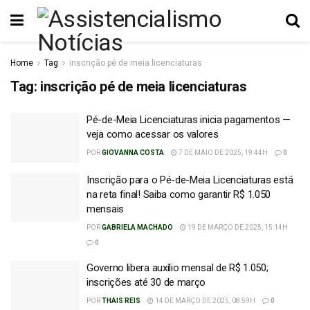
Home
Tag
inscrição pé de meia licenciaturas
Tag:
inscrição pé de meia licenciaturas
Pé-de-Meia Licenciaturas inicia pagamentos —
veja como acessar os valores
POR
GIOVANNA COSTA
7 DE MAIO DE 2025, 19:44H
0
Inscrição para o Pé-de-Meia Licenciaturas está
na reta final! Saiba como garantir R$ 1.050
mensais
POR
GABRIELA MACHADO
19 DE MARÇO DE 2025, 15:14H
0
Governo libera auxílio mensal de R$ 1.050;
inscrições até 30 de março
POR
THAIS REIS
14 DE MARÇO DE 2025, 08:59H
0