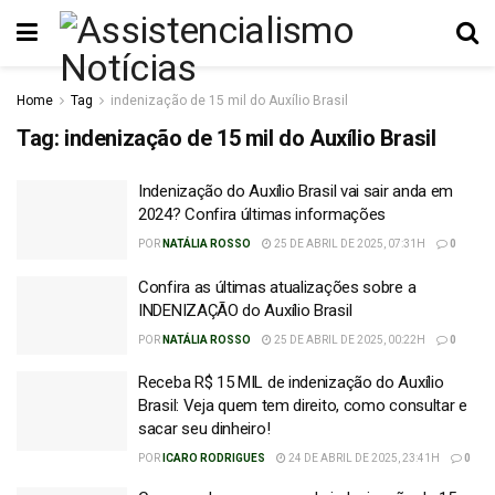
Home
Tag
indenização de 15 mil do Auxílio Brasil
Tag:
indenização de 15 mil do Auxílio Brasil
Indenização do Auxílio Brasil vai sair anda em
2024? Confira últimas informações
POR
NATÁLIA ROSSO
25 DE ABRIL DE 2025, 07:31H
0
Confira as últimas atualizações sobre a
INDENIZAÇÃO do Auxílio Brasil
POR
NATÁLIA ROSSO
25 DE ABRIL DE 2025, 00:22H
0
Receba R$ 15 MIL de indenização do Auxílio
Brasil: Veja quem tem direito, como consultar e
sacar seu dinheiro!
POR
ICARO RODRIGUES
24 DE ABRIL DE 2025, 23:41H
0