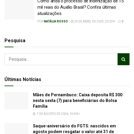
Como anda o processo de indenização de 15
mil reais do Auxílio Brasil? Confira últimas
atualizações
POR
NATÁLIA ROSSO
24 DE ABRIL DE 2025, 23:32H
0
Pesquisa
Últimas Notícias
Mães de Pernambuco: Caixa deposita R$ 300
nesta sexta (7) para beneficiárias do Bolsa
Família
7 DE AGOSTO DE 2026, 14:59H
Saque-aniversário do FGTS: nascidos em
agosto podem resgatar o valor até 31 de