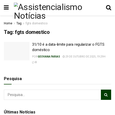
Home
Tag
fgts domestico
Tag:
fgts domestico
31/10 é a data-limite para regularizar o FGTS
doméstico
POR
GEOVANA FARIAS
29 DE OUTUBRO DE 2025, 19:29H
0
Pesquisa
Últimas Notícias