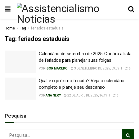
Home
Tag
feriados estaduais
Tag:
feriados estaduais
Calendário de setembro de 2025: Confira a lista
de feriados para planejar suas folgas
POR
IGOR MACEDO
3 DE SETEMBRO DE 2025, 09:59H
0
Qual é o próximo feriado? Veja o calendário
completo e planeje seu descanso
POR
ANA NERY
22 DE ABRIL DE 2025, 16:19H
0
Pesquisa