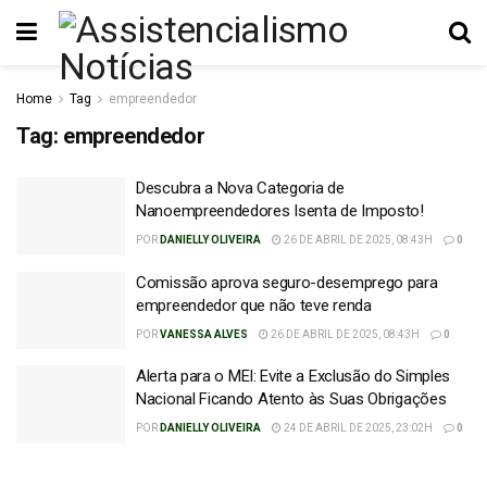
Home
Tag
empreendedor
Tag:
empreendedor
Descubra a Nova Categoria de
Nanoempreendedores Isenta de Imposto!
POR
DANIELLY OLIVEIRA
26 DE ABRIL DE 2025, 08:43H
0
Comissão aprova seguro-desemprego para
empreendedor que não teve renda
POR
VANESSA ALVES
26 DE ABRIL DE 2025, 08:43H
0
Alerta para o MEI: Evite a Exclusão do Simples
Nacional Ficando Atento às Suas Obrigações
POR
DANIELLY OLIVEIRA
24 DE ABRIL DE 2025, 23:02H
0