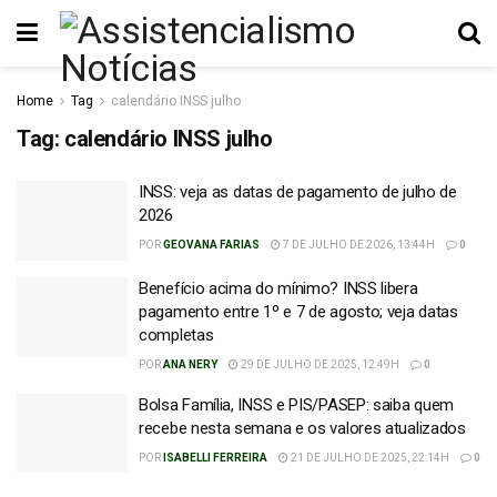
Home
Tag
calendário INSS julho
Tag:
calendário INSS julho
INSS: veja as datas de pagamento de julho de
2026
POR
GEOVANA FARIAS
7 DE JULHO DE 2026, 13:44H
0
Benefício acima do mínimo? INSS libera
pagamento entre 1º e 7 de agosto; veja datas
completas
POR
ANA NERY
29 DE JULHO DE 2025, 12:49H
0
Bolsa Família, INSS e PIS/PASEP: saiba quem
recebe nesta semana e os valores atualizados
POR
ISABELLI FERREIRA
21 DE JULHO DE 2025, 22:14H
0