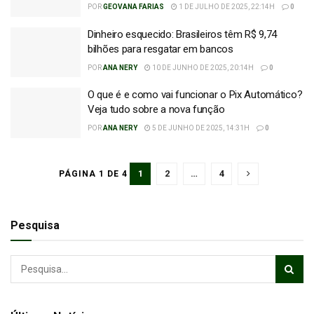
POR
GEOVANA FARIAS
1 DE JULHO DE 2025, 22:14H
0
Dinheiro esquecido: Brasileiros têm R$ 9,74
bilhões para resgatar em bancos
POR
ANA NERY
10 DE JUNHO DE 2025, 20:14H
0
O que é e como vai funcionar o Pix Automático?
Veja tudo sobre a nova função
POR
ANA NERY
5 DE JUNHO DE 2025, 14:31H
0
1
2
…
4
PÁGINA 1 DE 4
Pesquisa