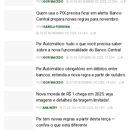
POR
IGOR MACEDO
24 DE NOVEMBRO DE 2025, 22:29H
0
Quem usa o PIX precisa ficar em alerta: Banco
Central prepara novas regras para novembro
POR
ISABELLI FERREIRA
10 DE NOVEMBRO DE 2025, 13:14H
0
Pix Automático: tudo o que você precisa saber
sobre a nova funcionalidade do Banco Central
POR
IGOR MACEDO
15 DE OUTUBRO DE 2025, 11:22H
0
Pix Automático obrigatório em débitos entre
bancos: entenda a nova regra a partir de outubro
POR
IGOR MACEDO
27 DE SETEMBRO DE 2025, 19:24H
0
Nova moeda de R$ 1 chega em 2025: veja
imagens e detalhes da tiragem limitada!
POR
ANA NERY
27 DE JULHO DE 2025, 20:14H
0
Pix tem novas regras a partir desta terça —
confira o que está diferente