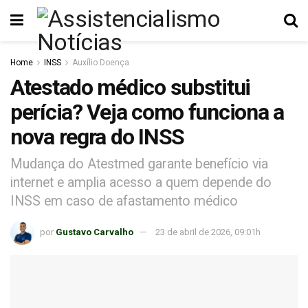
Home
INSS
Auxílio Doença
Atestado médico substitui
perícia? Veja como funciona a
nova regra do INSS
Mudança do Atestmed garante benefício via
internet e amplia acesso a quem depende do
INSS em caso de afastamento médico
por
Gustavo Carvalho
23 de abril de 2026, 09:01h