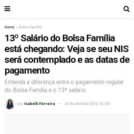
Home
Bolsa Família
13º Salário do Bolsa Família
está chegando: Veja se seu NIS
será contemplado e as datas de
pagamento
Entenda a diferença entre o pagamento regular
do Bolsa Família e o 13º salário.
por
Isabelli Ferreira
26 de abril de 2025, 10:12h