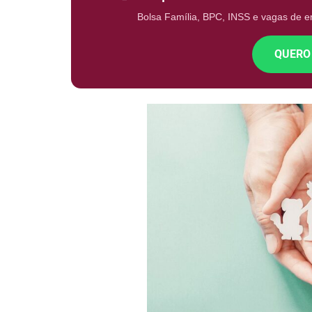
Bolsa Família, BPC, INSS e vagas de 
QUERO