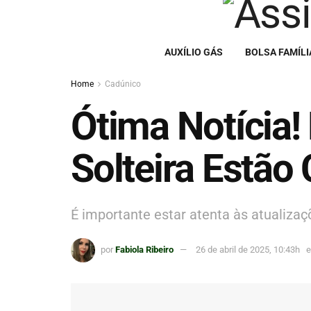
AUXÍLIO GÁS
BOLSA FAMÍLI
Home
Cadúnico
Ótima Notícia!
Solteira Est
É importante estar atenta às atualiza
por
Fabiola Ribeiro
26 de abril de 2025, 10:43h