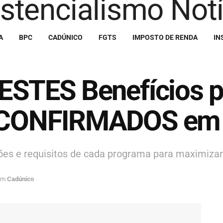
A
BPC
CADÚNICO
FGTS
IMPOSTO DE RENDA
IN
 ESTES Benefícios 
ão CONFIRMADOS em
ções e requisitos de cada programa para maximizar
em
Cadúnico