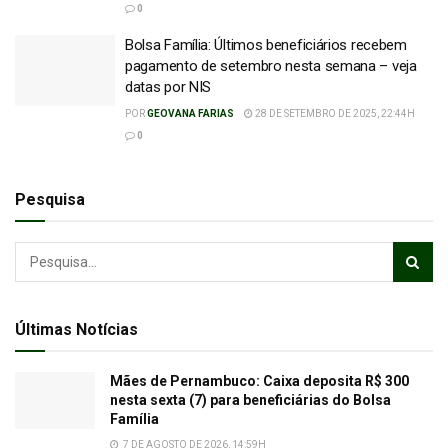
0
Bolsa Família: Últimos beneficiários recebem
pagamento de setembro nesta semana – veja
datas por NIS
POR
GEOVANA FARIAS
28 DE SETEMBRO DE 2025, 22:44H
0
Pesquisa
Últimas Notícias
Mães de Pernambuco: Caixa deposita R$ 300
nesta sexta (7) para beneficiárias do Bolsa
Família
7 DE AGOSTO DE 2026, 14:59H