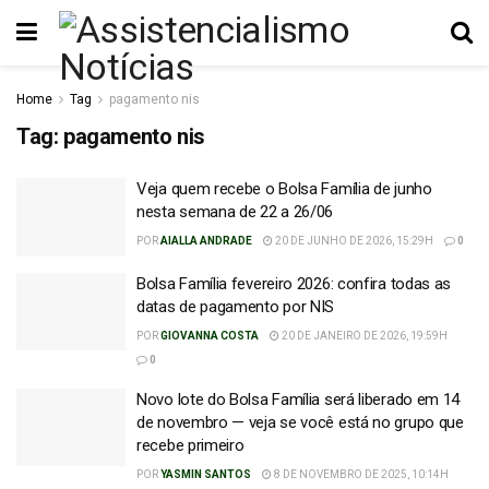
Home
Tag
pagamento nis
Tag:
pagamento nis
Veja quem recebe o Bolsa Família de junho
nesta semana de 22 a 26/06
POR
AIALLA ANDRADE
20 DE JUNHO DE 2026, 15:29H
0
Bolsa Família fevereiro 2026: confira todas as
datas de pagamento por NIS
POR
GIOVANNA COSTA
20 DE JANEIRO DE 2026, 19:59H
0
Novo lote do Bolsa Família será liberado em 14
de novembro — veja se você está no grupo que
recebe primeiro
POR
YASMIN SANTOS
8 DE NOVEMBRO DE 2025, 10:14H