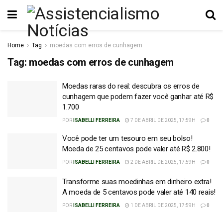
Home
Tag
moedas com erros de cunhagem
Tag:
moedas com erros de cunhagem
Moedas raras do real: descubra os erros de
cunhagem que podem fazer você ganhar até R$
1.700
POR
ISABELLI FERREIRA
7 DE ABRIL DE 2025, 17:59H
0
Você pode ter um tesouro em seu bolso!
Moeda de 25 centavos pode valer até R$ 2.800!
POR
ISABELLI FERREIRA
2 DE ABRIL DE 2025, 17:59H
0
Transforme suas moedinhas em dinheiro extra!
A moeda de 5 centavos pode valer até 140 reais!
POR
ISABELLI FERREIRA
1 DE ABRIL DE 2025, 17:59H
0