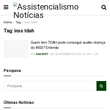
Home
Tag
inss tdah
Tag:
inss tdah
Quem tem TDAH pode conseguir auxílio-doença
do INSS? Entenda
POR
ANA NERY
5 DE SETEMBRO DE 2025, 07:14H
0
Pesquisa
Últimas Notícias