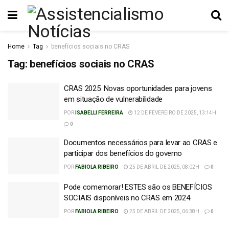
Home
Tag
benefícios sociais no CRAS
Tag:
benefícios sociais no CRAS
CRAS 2025: Novas oportunidades para jovens
em situação de vulnerabilidade
POR
ISABELLI FERREIRA
12 DE FEVEREIRO DE 2025, 13:14H
0
Documentos necessários para levar ao CRAS e
participar dos benefícios do governo
POR
FABIOLA RIBEIRO
25 DE ABRIL DE 2025, 08:02H
0
Pode comemorar! ESTES são os BENEFÍCIOS
SOCIAIS disponíveis no CRAS em 2024
POR
FABIOLA RIBEIRO
25 DE ABRIL DE 2025, 06:38H
0