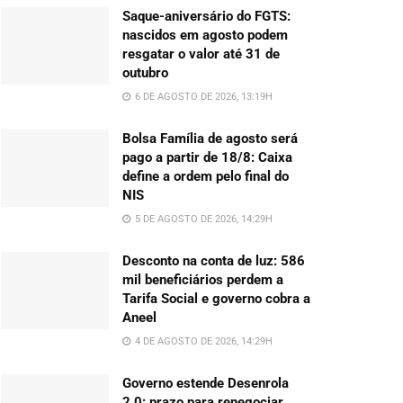
Saque-aniversário do FGTS:
nascidos em agosto podem
resgatar o valor até 31 de
outubro
6 DE AGOSTO DE 2026, 13:19H
Bolsa Família de agosto será
pago a partir de 18/8: Caixa
define a ordem pelo final do
NIS
5 DE AGOSTO DE 2026, 14:29H
Desconto na conta de luz: 586
mil beneficiários perdem a
Tarifa Social e governo cobra a
Aneel
4 DE AGOSTO DE 2026, 14:29H
Governo estende Desenrola
2.0: prazo para renegociar