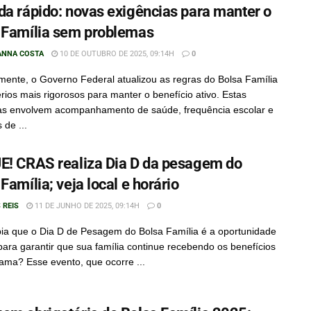
da rápido: novas exigências para manter o
 Família sem problemas
ANNA COSTA
10 DE OUTUBRO DE 2025, 09:14H
0
ente, o Governo Federal atualizou as regras do Bolsa Família
érios mais rigorosos para manter o benefício ativo. Estas
s envolvem acompanhamento de saúde, frequência escolar e
 de ...
E! CRAS realiza Dia D da pesagem do
Família; veja local e horário
 REIS
11 DE JUNHO DE 2025, 09:14H
0
ia que o Dia D de Pesagem do Bolsa Família é a oportunidade
 para garantir que sua família continue recebendo os benefícios
ama? Esse evento, que ocorre ...