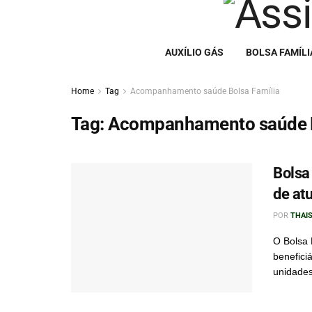
AUXÍLIO GÁS
BOLSA FAMÍLI
Home
Tag
Acompanhamento saúde Bolsa Família
Tag:
Acompanhamento saúde B
Bolsa
de at
POR
THAIS
O Bolsa 
benefici
unidades