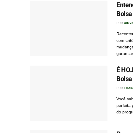
Enten
Bolsa
POR
GIOV
Recentem
com crit
mudança
garantias
É HOJ
Bolsa 
POR
THAIS
Você sab
perfeita
do progr