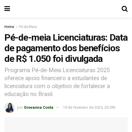
Home
Pé-de-Meia
Pé-de-meia Licenciaturas: Data
de pagamento dos benefícios
de R$ 1.050 foi divulgada
Programa Pé-de-Meia Licenciaturas 2025
oferece apoio financeiro a estudantes de
licenciatura com o objetivo de fortalecer a
educação no Brasil.
por
Giovanna Costa
19 de fevereiro de 2025, 20:59h