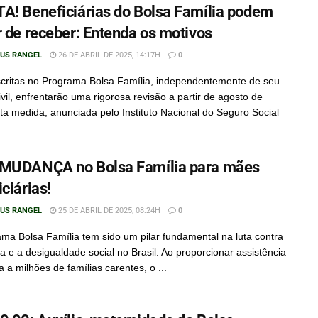
A! Beneficiárias do Bolsa Família podem
r de receber: Entenda os motivos
IUS RANGEL
26 DE ABRIL DE 2025, 14:17H
0
critas no Programa Bolsa Família, independentemente de seu
ivil, enfrentarão uma rigorosa revisão a partir de agosto de
ta medida, anunciada pelo Instituto Nacional do Seguro Social
MUDANÇA no Bolsa Família para mães
ciárias!
IUS RANGEL
25 DE ABRIL DE 2025, 08:24H
0
ma Bolsa Família tem sido um pilar fundamental na luta contra
a e a desigualdade social no Brasil. Ao proporcionar assistência
a a milhões de famílias carentes, o ...