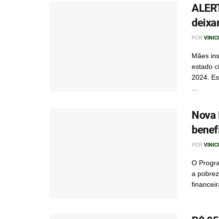
ALERT
deixa
POR
VINIC
Mães ins
estado c
2024. Es
...
Nova 
benefi
POR
VINIC
O Progra
a pobrez
financeir