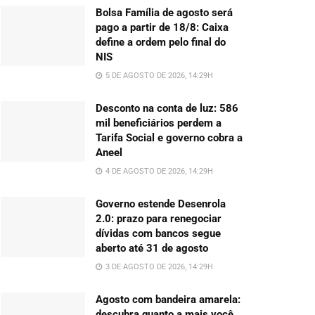
Bolsa Família de agosto será
pago a partir de 18/8: Caixa
define a ordem pelo final do
NIS
5 DE AGOSTO DE 2026, 14:29H
Desconto na conta de luz: 586
mil beneficiários perdem a
Tarifa Social e governo cobra a
Aneel
4 DE AGOSTO DE 2026, 14:29H
Governo estende Desenrola
2.0: prazo para renegociar
dívidas com bancos segue
aberto até 31 de agosto
3 DE AGOSTO DE 2026, 14:29H
Agosto com bandeira amarela:
descubra quanto a mais você