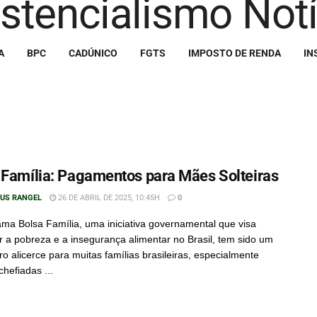
A
BPC
CADÚNICO
FGTS
IMPOSTO DE RENDA
IN
 Família: Pagamentos para Mães Solteiras
IUS RANGEL
26 DE ABRIL DE 2025, 10:45H
0
ma Bolsa Família, uma iniciativa governamental que visa
 a pobreza e a insegurança alimentar no Brasil, tem sido um
ro alicerce para muitas famílias brasileiras, especialmente
chefiadas ...