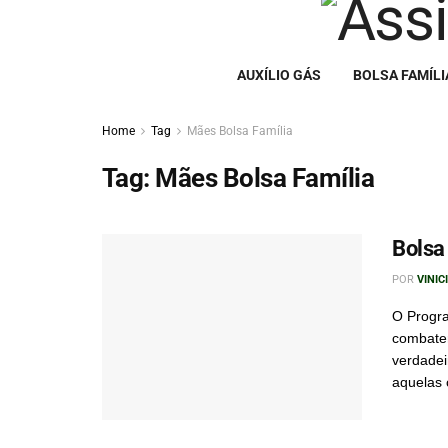
AUXÍLIO GÁS
BOLSA FAMÍLI
Home
Tag
Mães Bolsa Família
Tag:
Mães Bolsa Família
Bolsa
POR
VINIC
O Progra
combater
verdadei
aquelas 