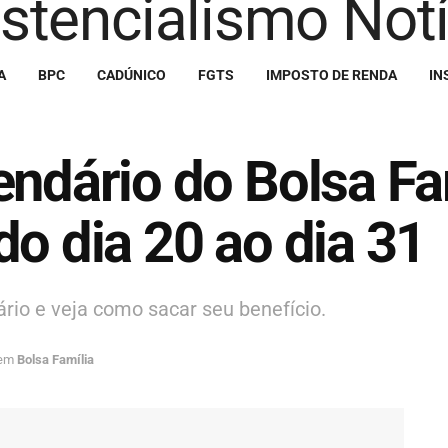
A
BPC
CADÚNICO
FGTS
IMPOSTO DE RENDA
IN
endário do Bolsa Fa
do dia 20 ao dia 31
ário e veja como sacar seu benefício.
em
Bolsa Família