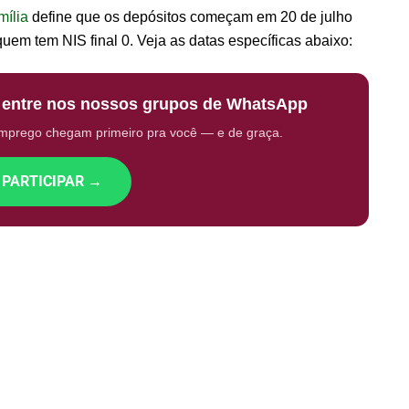
mília
define que os depósitos começam em 20 de julho
quem tem NIS final 0. Veja as datas específicas abaixo:
: entre nos nossos grupos de WhatsApp
emprego chegam primeiro pra você — e de graça.
 PARTICIPAR →