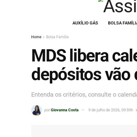
AUXÍLIO GÁS
BOLSA FAMÍLI
Home
Bolsa Família
MDS libera cal
depósitos vão 
Entenda os critérios, consulte o calend
por
Giovanna Costa
9 de julho de 2026, 09:59h